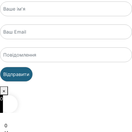
×
0
0