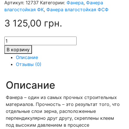
Артикул:
12737
Категории:
Фанера
,
Фанера
влагостойкая ФК
,
Фанера влагостойкая ФСФ
3 125,00
грн.
Количество
товара
В корзину
Фанера
Описание
12х1250х2500
Отзывы (0)
мм,
сорт
-
Описание
2/2
(ВВ/
Фанера – один из самых прочных строительных
ВВ)
материалов. Прочность – это результат того, что
Рига
отдельные слои зерна, расположенные
перпендикулярно друг другу, скреплены клеем
под высоким давлением в процессе