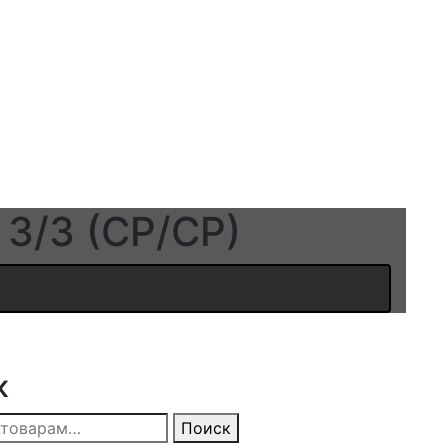
3/3 (СР/СР)
к
Поиск