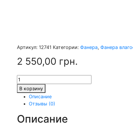
Артикул:
12741
Категории:
Фанера
,
Фанера влаг
2 550,00
грн.
Количество
товара
В корзину
Фанера
Описание
12х2500х1250
Отзывы (0)
мм,
сорт
Описание
-
3/3