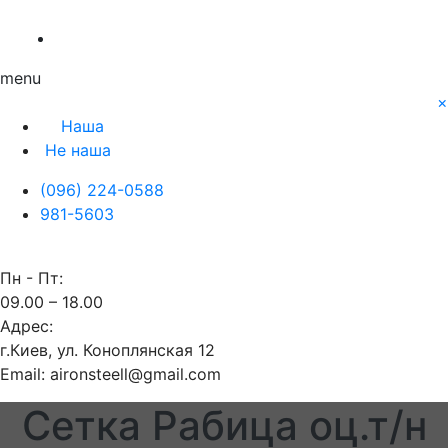
О нас
Заявка
Контакты
Блог
Наша
Не наша
menu
×
Наша
Не наша
(096) 224-0588
981-5603
Пн - Пт:
09.00 – 18.00
Адрес:
г.Киев, ул. Коноплянская 12
Email: aironsteell@gmail.com
Сетка Рабица оц.т/н