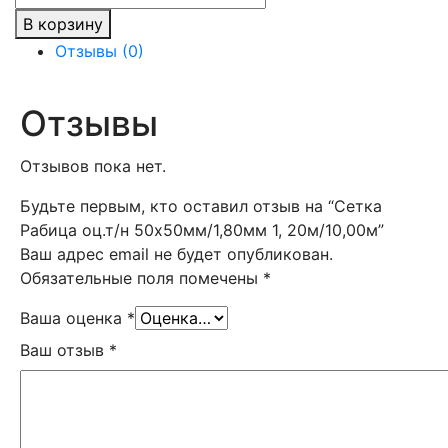
товара
В корзину
Сетка
Отзывы (0)
Рабица
оц.т/
н
Отзывы
50х50мм/1,80мм
1,
Отзывов пока нет.
20м/10,00м
Будьте первым, кто оставил отзыв на “Сетка
Рабица оц.т/н 50х50мм/1,80мм 1, 20м/10,00м”
Ваш адрес email не будет опубликован.
Обязательные поля помечены
*
Ваша оценка
*
Ваш отзыв
*