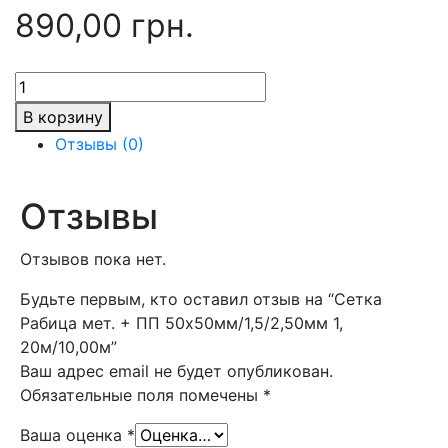
890,00
грн.
Количество
товара
В корзину
Сетка
Отзывы (0)
Рабица
мет.
+
Отзывы
ПП
50х50мм/1,5/2,50мм
Отзывов пока нет.
1,
20м/10,00м
Будьте первым, кто оставил отзыв на “Сетка
Рабица мет. + ПП 50х50мм/1,5/2,50мм 1,
20м/10,00м”
Ваш адрес email не будет опубликован.
Обязательные поля помечены
*
Ваша оценка
*