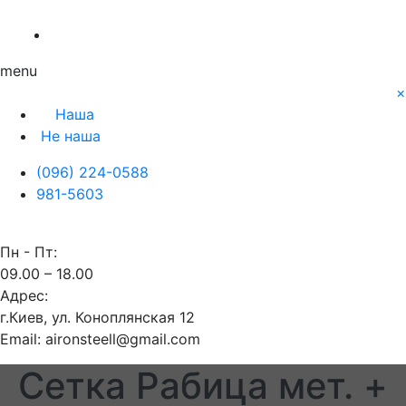
О нас
Заявка
Контакты
Блог
Наша
Не наша
menu
×
Наша
Не наша
(096) 224-0588
981-5603
Пн - Пт:
09.00 – 18.00
Адрес:
г.Киев, ул. Коноплянская 12
Email: aironsteell@gmail.com
Сетка Рабица мет. +