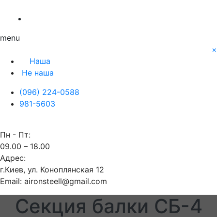
О нас
Заявка
Контакты
Блог
Наша
Не наша
menu
×
Наша
Не наша
(096) 224-0588
981-5603
Пн - Пт:
09.00 – 18.00
Адрес:
г.Киев, ул. Коноплянская 12
Email: aironsteell@gmail.com
Секция балки СБ-4