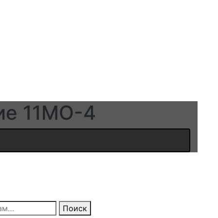
ие 11МО-4
Поиск