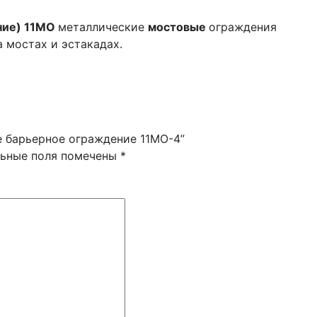
ние) 11МО
металлические
мостовые
ограждения
а мостах и эстакадах.
е барьерное ограждение 11МО-4”
льные поля помечены
*