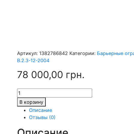
Артикул:
1382786842
Категории:
Барьерные ог
В.2.3-12-2004
78 000,00
грн.
Количество
товара
В корзину
Мостовое
Описание
барьерное
Отзывы (0)
ограждение
11МО-4
Описание