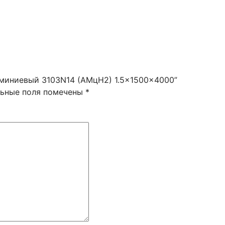
юминиевый 3103N14 (АМцН2) 1.5x1500x4000”
льные поля помечены
*