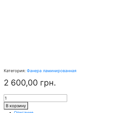
Категория:
Фанера ламинированная
2 600,00
грн.
Количество
товара
В корзину
Фанера
Описание