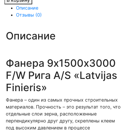
В корзину
Фанера
Описание
9х1500х3000
Отзывы (0)
F/W
Рига
A/S
Описание
Фанера 9х1500х3000
F/W Рига A/S «Latvijas
Finieris»
Фанера – один из самых прочных строительных
материалов. Прочность – это результат того, что
отдельные слои зерна, расположенные
перпендикулярно друг другу, скреплены клеем
под высоким давлением в процессе