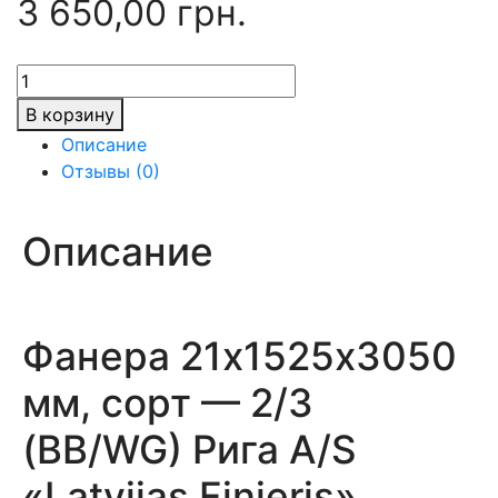
3 650,00
грн.
Количество
товара
В корзину
Фанера
Описание
21х1525х3050
Отзывы (0)
мм,
сорт
-
Описание
2/3
(BB/WG)
Фанера 21х1525х3050
мм, сорт — 2/3
(ВВ/WG) Рига A/S
«Latvijas Finieris»