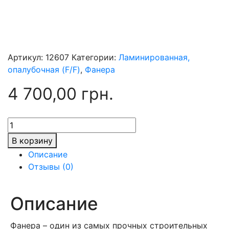
Артикул:
12607
Категории:
Ламинированная,
опалубочная (F/F)
,
Фанера
4 700,00
грн.
Количество
товара
В корзину
Фанера
Описание
21х1250х2500
Отзывы (0)
F/F
Рига
black
Описание
Фанера – один из самых прочных строительных