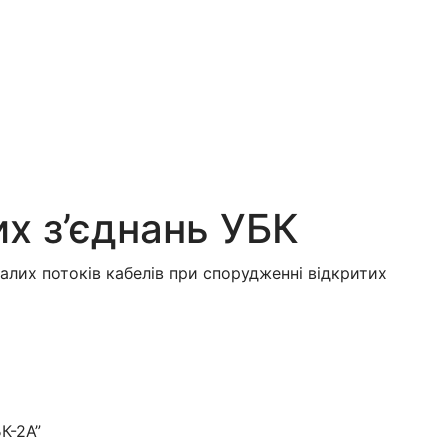
х з’єднань УБК
алих потоків кабелів при спорудженні відкритих
К-2А”