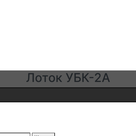
Лоток УБК-2А