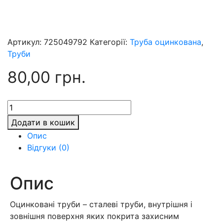
Артикул:
725049792
Категорії:
Труба оцинкована
,
Труби
80,00
грн.
ГОСТ
10705
Додати в кошик
Труба
Опис
ст.
Відгуки (0)
оц.
89х3
кількість
Опис
Оцинковані труби – сталеві труби, внутрішня і
зовнішня поверхня яких покрита захисним