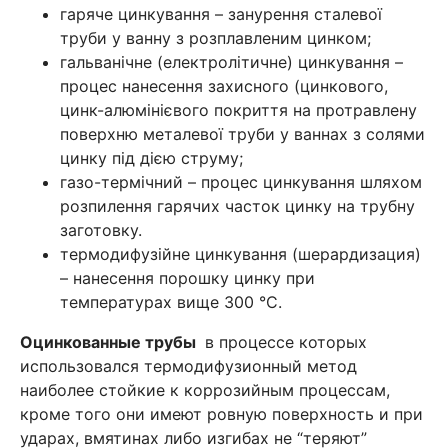
гаряче цинкування – занурення сталевої
труби у ванну з розплавленим цинком;
гальванічне (електролітичне) цинкування –
процес нанесення захисного (цинкового,
цинк-алюмінієвого покриття на протравлену
поверхню металевої труби у ваннах з солями
цинку під дією струму;
газо-термічний – процес цинкування шляхом
розпилення гарячих часток цинку на трубну
заготовку.
термодифузійне цинкування (шерардизация)
– нанесення порошку цинку при
температурах вище 300 °C.
Оцинкованные трубы
в процессе которых
использовался термодифузионный метод
наиболее стойкие к коррозийным процессам,
кроме того они имеют ровную поверхность и при
ударах, вмятинах либо изгибах не “теряют”