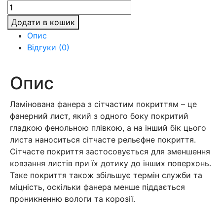
Фанера
ФОФ
Додати в кошик
ламінована
Опис
1250х2500
Відгуки (0)
мм,
гладка/
сітка
Опис
кількість
Ламінована фанера з сітчастим покриттям – це
фанерний лист, який з одного боку покритий
гладкою фенольною плівкою, а на інший бік цього
листа наноситься сітчасте рельєфне покриття.
Сітчасте покриття застосовується для зменшення
ковзання листів при їх дотику до інших поверхонь.
Таке покриття також збільшує термін служби та
міцність, оскільки фанера менше піддається
проникненню вологи та корозії.