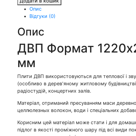
Додати в кошик
1220х2440.
Опис
Товщина
Відгуки (0)
3,0
мм
Опис
кількість
ДВП Формат 1220х2
мм
Плити ДВП використовуються для теплової і звук
(особливо в дерев'яному житловому будівництві
радіостудій, концертних залів.
Матеріал, отриманий пресуванням маси деревно
целлюлезных волокон, води і спеціальних добав
Корисним цей матеріал може стати і для домаш
підлог в якості проміжного шару під всі види по