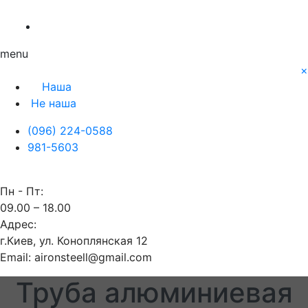
О нас
Заявка
Контакты
Блог
Наша
Не наша
menu
×
Наша
Не наша
(096) 224-0588
981-5603
Пн - Пт:
09.00 – 18.00
Адрес:
г.Киев, ул. Коноплянская 12
Email: aironsteell@gmail.com
Труба алюминиевая